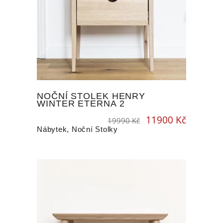
NOČNÍ STOLEK HENRY
WINTER ETERNA 2
11900
Kč
Original
Current
19990
Kč
price
price
was:
is:
19990 Kč.
11900 Kč.
Nábytek
,
Noční Stolky