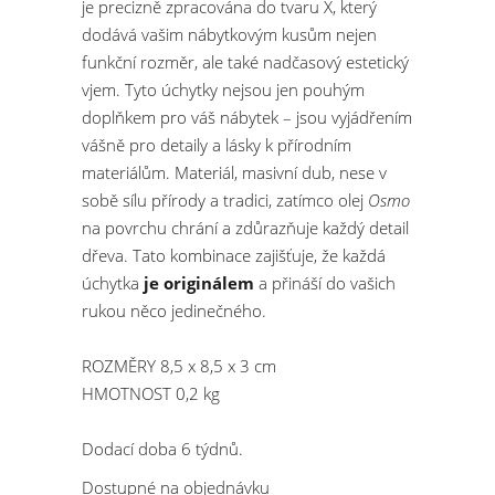
je precizně zpracována do tvaru X, který
dodává vašim nábytkovým kusům nejen
funkční rozměr, ale také nadčasový estetický
vjem. Tyto úchytky nejsou jen pouhým
doplňkem pro váš nábytek – jsou vyjádřením
vášně pro detaily a lásky k přírodním
materiálům. Materiál, masivní dub, nese v
sobě sílu přírody a tradici, zatímco olej
Osmo
na povrchu chrání a zdůrazňuje každý detail
dřeva. Tato kombinace zajišťuje, že každá
úchytka
je originálem
a přináší do vašich
rukou něco jedinečného.
ROZMĚRY 8,5 x 8,5 x 3 cm
HMOTNOST 0,2 kg
Dodací doba 6 týdnů.
Dostupné na objednávku