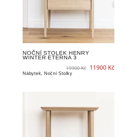
NOČNÍ STOLEK HENRY
WINTER ETERNA 3
11900
Kč
Original
Current
19900
Kč
price
price
was:
is:
19900 Kč.
11900 Kč.
Nábytek
,
Noční Stolky