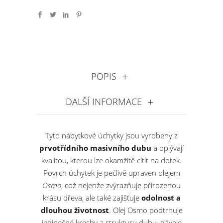
POPIS
DALŠÍ INFORMACE
Tyto nábytkové úchytky jsou vyrobeny z
prvotřídního masivního dubu
a oplývají
kvalitou, kterou lze okamžitě cítit na dotek.
Povrch úchytek je pečlivě upraven olejem
Osmo
, což nejenže zvýrazňuje přirozenou
krásu dřeva, ale také zajišťuje
odolnost a
dlouhou životnost
. Olej Osmo podtrhuje
jedinečné kresby a strukturu dubu, dávaje