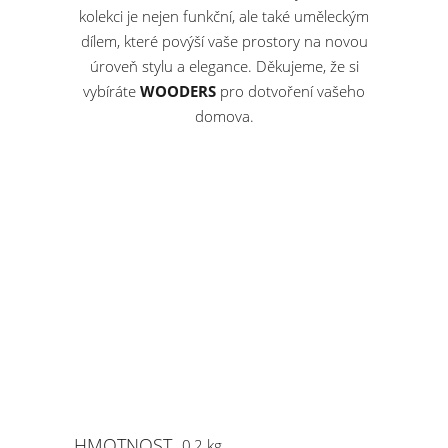
kolekci je nejen funkční, ale také uměleckým
dílem, které povýší vaše prostory na novou
úroveň stylu a elegance. Děkujeme, že si
vybíráte
WOODERS
pro dotvoření vašeho
domova.
HMOTNOST
0,2 kg