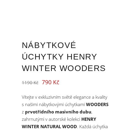
NÁBYTKOVÉ
ÚCHYTKY HENRY
WINTER WOODERS
790
Kč
Original
Current
1190
Kč
price
price
was:
is:
1190 Kč.
790 Kč.
Vítejte v exkluzivním světě elegance a kvality
s našimi nábytkovými úchytkami
WOODERS
z
prvotřídního masivního dubu
,
zahrnutými v autorské kolekci
HENRY
WINTER NATURAL WOOD
. Každá úchytka