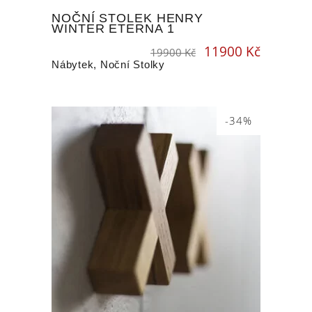
NOČNÍ STOLEK HENRY
WINTER ETERNA 1
11900
Kč
Original
Current
19900
Kč
price
price
was:
is:
19900 Kč.
11900 Kč.
Nábytek
,
Noční Stolky
-34%