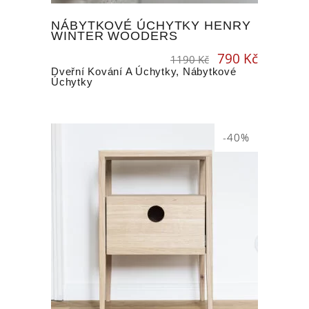
NÁBYTKOVÉ ÚCHYTKY HENRY
WINTER WOODERS
790
Kč
Original
Current
1190
Kč
price
price
was:
is:
1190 Kč.
790 Kč.
Dveřní Kování A Úchytky
,
Nábytkové
Úchytky
-40%