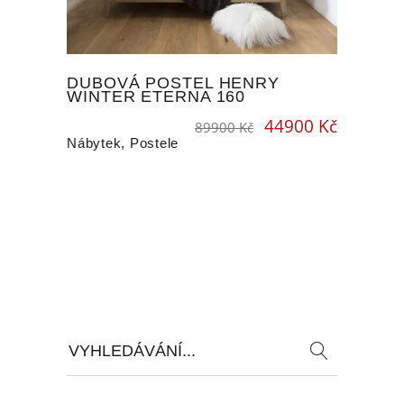
DUBOVÁ POSTEL HENRY
WINTER ETERNA 160
44900
Kč
Original
Current
89900
Kč
price
price
was:
is:
89900 Kč.
44900 Kč.
Nábytek
,
Postele
Search
for: