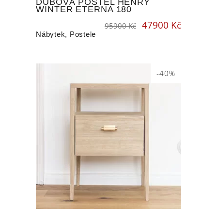
DUBOVÁ POSTEL HENRY
WINTER ETERNA 180
47900
Kč
Original
Current
95900
Kč
price
price
was:
is:
95900 Kč.
47900 Kč.
Nábytek
,
Postele
-40%