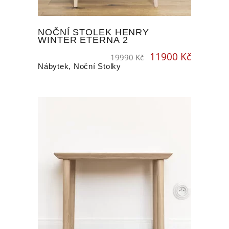
NOČNÍ STOLEK HENRY
WINTER ETERNA 2
11900
Kč
Original
Current
19990
Kč
price
price
was:
is:
19990 Kč.
11900 Kč.
Nábytek
,
Noční Stolky