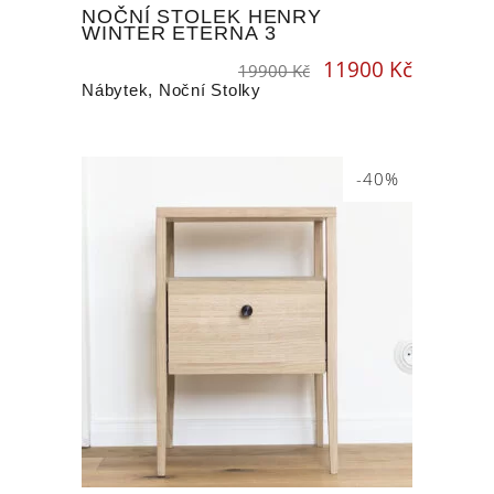
NOČNÍ STOLEK HENRY
WINTER ETERNA 3
11900
Kč
Original
Current
19900
Kč
price
price
was:
is:
19900 Kč.
11900 Kč.
Nábytek
,
Noční Stolky
-40%